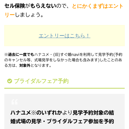
とにかくまずはエント
セル保険
が
もらえない
ので、
リー
しましょう。
エントリーはこちら！
※
過去に一度でも
ハナユメ・(旧)すぐ婚naviを利用して見学予約(予約
のキャンセル等、式場見学をしなかった場合も含みます)したことのあ
る方は、
対象外
となります。
ブライダルフェア予約
ハナユメ
※
のいずれか
より
見学予約対象の結
婚式場の見学・ブライダルフェア参加を予約