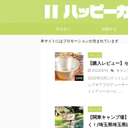
付き合う
結婚する
本サイトにはプロモーションが含まれています
キャンプ
【購入レビュー】
2022/5/15
キャン
2022年5月にゲットし
ンプギアプロデューサー小
トドアメーカーに ...
キャンプ
【関東キャンプ場】Pl
く！/埼玉県埼玉県