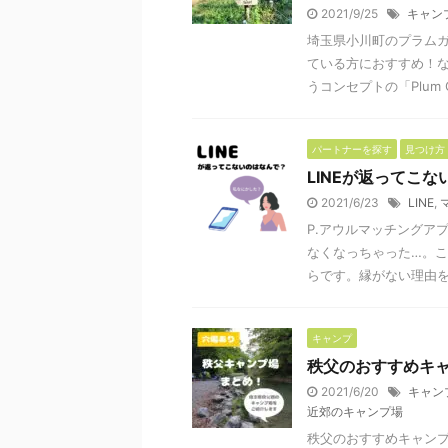
2021/9/25
キャン
埼玉県小川町のプラムガ
ている方におすすめ！
うコンセプトの「Plum Gar
パートナーを探す
見つけ方
LINEが返ってこ
2021/6/23
LINE
,
P.アウルマッチングア
なくなっちゃった…。こ
らです。縁がない理由をこ
キャンプ
秩父のおすすめキ
2021/6/20
キャン
近郊のキャンプ場
秩父のおすすめキャンプ