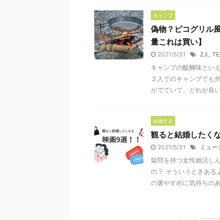
キャンプ
偽物？ピコグリル風
量これは買い】
2021/5/31
2人
,
TE
キャンプの醍醐味とい
２人でのキャンプでも外
がでていて、どれが良いの
結婚する
観ると結婚したく
2021/5/31
ミュー
疑問を持つ女性婚活し
の？ そういうときある
の箸やすめに気持ちのあが