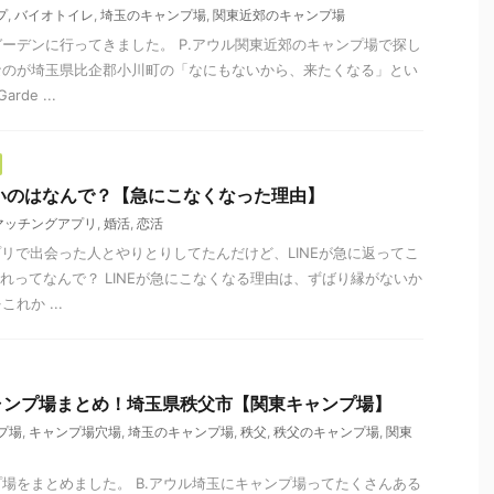
プ
,
バイオトイレ
,
埼玉のキャンプ場
,
関東近郊のキャンプ場
ーデンに行ってきました。 P.アウル関東近郊のキャンプ場で探し
なのが埼玉県比企郡小川町の「なにもないから、来たくなる」とい
de ...
ないのはなんで？【急にこなくなった理由】
マッチングアプリ
,
婚活
,
恋活
プリで出会った人とやりとりしてたんだけど、LINEが急に返ってこ
れってなんで？ LINEが急にこなくなる理由は、ずばり縁がないか
れか ...
ャンプ場まとめ！埼玉県秩父市【関東キャンプ場】
プ場
,
キャンプ場穴場
,
埼玉のキャンプ場
,
秩父
,
秩父のキャンプ場
,
関東
場をまとめました。 B.アウル埼玉にキャンプ場ってたくさんある