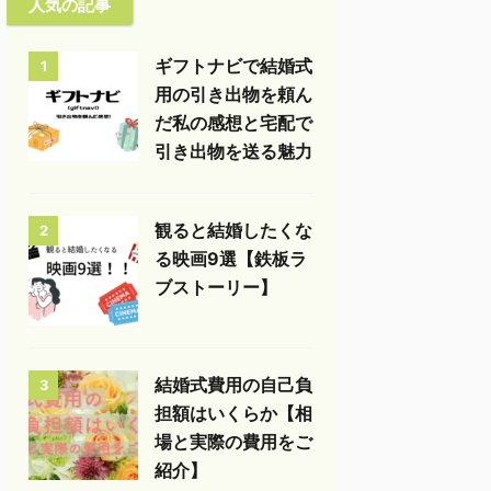
人気の記事
ギフトナビで結婚式
1
用の引き出物を頼ん
だ私の感想と宅配で
引き出物を送る魅力
観ると結婚したくな
2
る映画9選【鉄板ラ
ブストーリー】
結婚式費用の自己負
3
担額はいくらか【相
場と実際の費用をご
紹介】