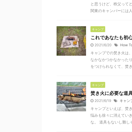
と思うけど、秩父ってど
関東のキャンパーには人気
キャンプ
これであなたも初
2021/6/20
How T
キャンプでの焚き火は、
なかなかつかなかったり
をつけられなくて、焚き火
キャンプ
焚き火に必要な道具
2021/6/19
キャン
キャンプといえば、焚
悩みも徐々に消えていき
な。 道具もないし難しそ