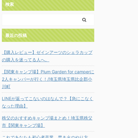
検索
最近の投稿
【購入レビュー】ゼインアーツのシェラカップ
の購入を迷ってる人へ。
【関東キャンプ場】Plum Garden for camperに
2人キャンパーが行く！/埼玉県埼玉県比企郡小
川町
LINEが返ってこないのはなんで？【急にこなく
なった理由】
秩父のおすすめキャンプ場まとめ！埼玉県秩父
市【関東キャンプ場】
これであなたも初心者卒業。焚き火のやり方、