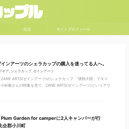
生活
サイトプロフィール
ゼインアーツのシェラカップの購入を迷ってる人へ。
プギア
,
シェラカップ
,
ゼインアーツ
たZANE ARTS(ゼインアーツ)のシェラカップ 「情熱大陸」でキャ
杉敬さんの特集を見て、ZANE ARTS(ゼインアーツ)というアウ
um Garden for camperに2人キャンパーが行
比企郡小川町