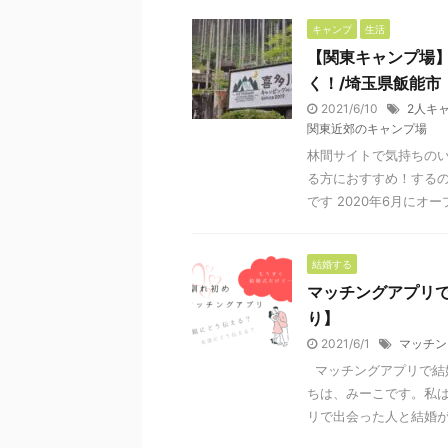
キャンプ
生活
【関東キャンプ場
く！/埼玉県飯能市
2021/6/10
2人キ
関東近郊のキャンプ場
林間サイトで気持ちのい
る方におすすめ！する
です 2020年6月にオープ
結婚する
マッチングアプリ
り】
2021/6/1
マッチン
マッチングアプリで結
ちは、みーこです。私は
リで出会った人と結婚が決 