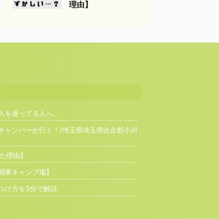
理由】
入を迷ってる人へ。
erに2人キャンパーが行く！/埼玉県埼玉県比企郡小川
った理由】
関東キャンプ場】
つけ方を3分で解説