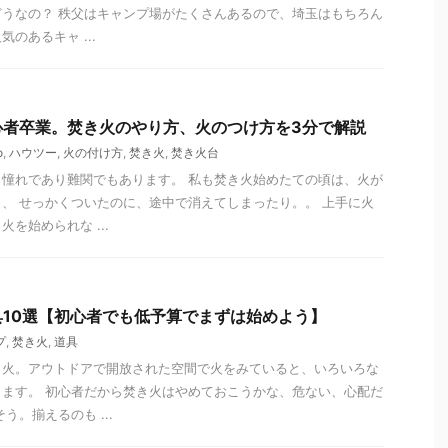
うなの？ 秩父はキャンプ場がたくさんあるので、埼玉はもちろん
のあるキャ ...
心者卒業。焚き火のやり方、火のつけ方を3分で解説
o
,
ハウツー
,
火の付け方
,
焚き火
,
焚き火台
憧れであり難関でもあります。 私も焚き火始めたての頃は、火が
、 せっかくついたのに、途中で消えてしまったり。。 上手に火
を始められな ...
10選【初心者でも低予算でまずは始めよう】
プ
,
焚き火
,
道具
き火。アウトドアで開放された空間で火をみていると、いろいろな
ます。 初心者だから焚き火はやめておこうかな、危ない、心配だ
う。揃えるのも ...