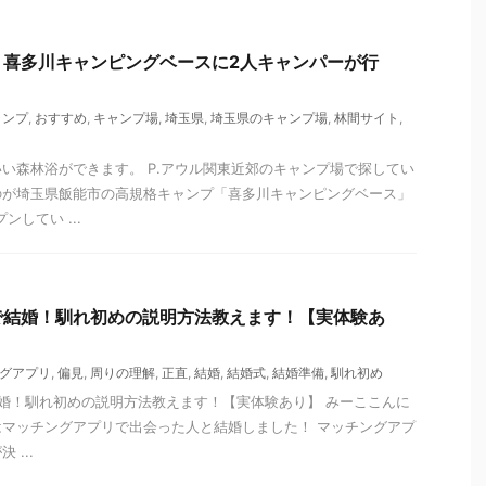
】喜多川キャンピングベースに2人キャンパーが行
ャンプ
,
おすすめ
,
キャンプ場
,
埼玉県
,
埼玉県のキャンプ場
,
林間サイト
,
い森林浴ができます。 P.アウル関東近郊のキャンプ場で探してい
のが埼玉県飯能市の高規格キャンプ「喜多川キャンピングベース」
ンしてい ...
で結婚！馴れ初めの説明方法教えます！【実体験あ
グアプリ
,
偏見
,
周りの理解
,
正直
,
結婚
,
結婚式
,
結婚準備
,
馴れ初め
婚！馴れ初めの説明方法教えます！【実体験あり】 みーここんに
マッチングアプリで出会った人と結婚しました！ マッチングアプ
...