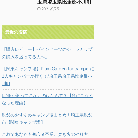
玉県埼玉県比企郡小川町
2021/9/25
最近の投稿
【購入レビュー】ゼインアーツのシェラカップ
の購入を迷ってる人へ。
【関東キャンプ場】Plum Garden for camperに
2人キャンパーが行く！/埼玉県埼玉県比企郡小
川町
LINEが返ってこないのはなんで？【急にこなく
なった理由】
秩父のおすすめキャンプ場まとめ！埼玉県秩父
市【関東キャンプ場】
これであなたも初心者卒業。焚き火のやり方、