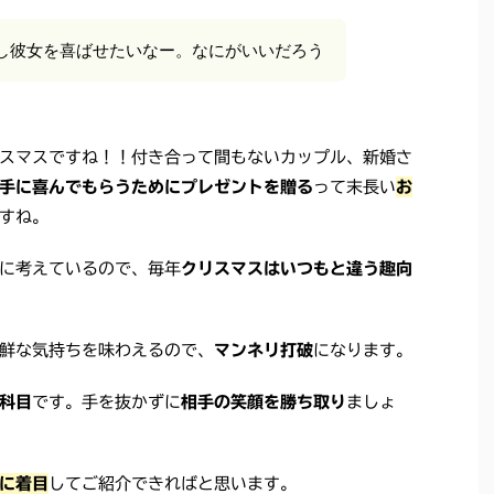
し彼女を喜ばせたいなー。なにがいいだろう
スマスですね！！付き合って間もないカップル、新婚さ
手に喜んでもらうためにプレゼントを贈る
って末長い
お
すね。
に考えているので、毎年
クリスマスはいつもと違う趣向
鮮な気持ちを味わえるので、
マンネリ打破
になります。
科目
です。手を抜かずに
相手の笑顔を勝ち取り
ましょ
に着目
してご紹介できればと思います。