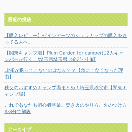
最近の投稿
【購入レビュー】ゼインアーツのシェラカップの購入を迷
ってる人へ。
【関東キャンプ場】Plum Garden for camperに2人キャ
ンパーが行く！/埼玉県埼玉県比企郡小川町
LINEが返ってこないのはなんで？【急にこなくなった理
由】
秩父のおすすめキャンプ場まとめ！埼玉県秩父市【関東キ
ャンプ場】
これであなたも初心者卒業。焚き火のやり方、火のつけ方
を3分で解説
アーカイブ