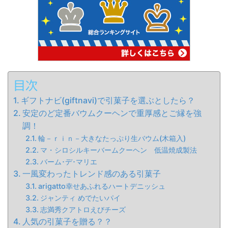
目次
ギフトナビ(giftnavi)で引菓子を選ぶとしたら？
安定のど定番バウムクーヘンで重厚感とご縁を強
調！
輪－ｒｉｎ－大きなたっぷり生バウム(木箱入)
マ・シロシルキーバームクーヘン 低温焼成製法
バーム･デ･マリエ
一風変わったトレンド感のある引菓子
arigatto幸せあふれるハートデニッシュ
ジャンティ めでたいパイ
志満秀クアトロえびチーズ
人気の引菓子を贈る？？