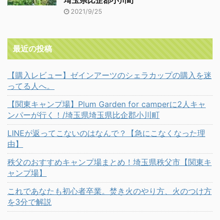
2021/9/25
最近の投稿
【購入レビュー】ゼインアーツのシェラカップの購入を迷
ってる人へ。
【関東キャンプ場】Plum Garden for camperに2人キャ
ンパーが行く！/埼玉県埼玉県比企郡小川町
LINEが返ってこないのはなんで？【急にこなくなった理
由】
秩父のおすすめキャンプ場まとめ！埼玉県秩父市【関東キ
ャンプ場】
これであなたも初心者卒業。焚き火のやり方、火のつけ方
を3分で解説