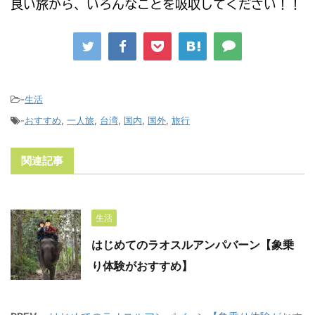
良い旅から、いろんなことを吸収してください！！
-
生活
-
おすすめ
,
一人旅
,
台湾
,
国内
,
国外
,
旅行
関連記事
生活
はじめてのラオスルアンパバーン【象乗
り体験がおすすめ】